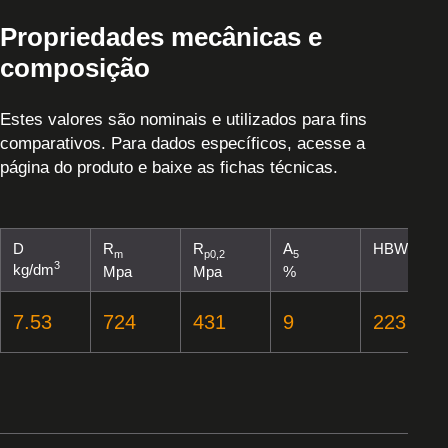
Propriedades mecânicas e
composição
Estes valores são nominais e utilizados para fins
comparativos. Para dados específicos, acesse a
página do produto e baixe as fichas técnicas.
D
R
R
A
HBW
m
p0,2
5
3
kg/dm
Mpa
Mpa
%
7.53
724
431
9
223