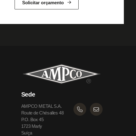
Solicitar orçamento
Sede
AMPCO METAL S.A.
Route de Chésalles 48
P.O. Box 45
1723 Marly
Suíça