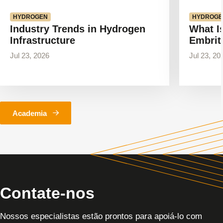
HYDROGEN
HYDROGE
Industry Trends in Hydrogen
What I
Infrastructure
Embrit
Jul 23, 2026
Jul 23, 20
Academia
Contate-nos
Nossos especialistas estão prontos para apoiá-lo com