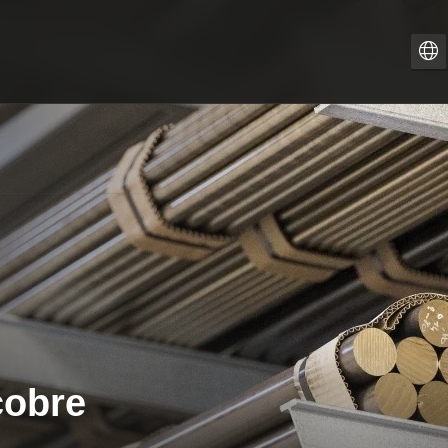
ZH
PT-
IT
FR
ES
EN
DE
cobre