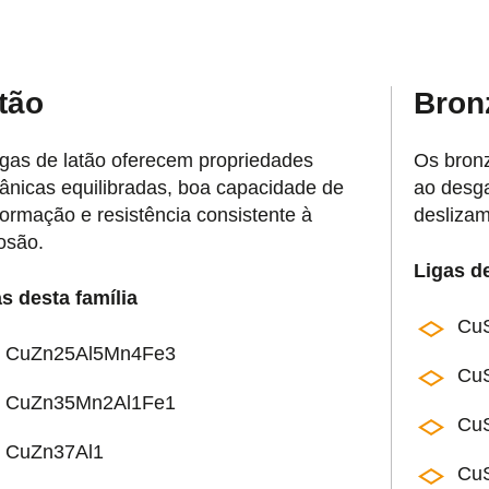
tão
Bron
igas de latão oferecem propriedades
Os bron
nicas equilibradas, boa capacidade de
ao desga
ormação e resistência consistente à
deslizam
osão.
Ligas de
s desta família
Cu
CuZn25Al5Mn4Fe3
Cu
CuZn35Mn2Al1Fe1
Cu
CuZn37Al1
Cu