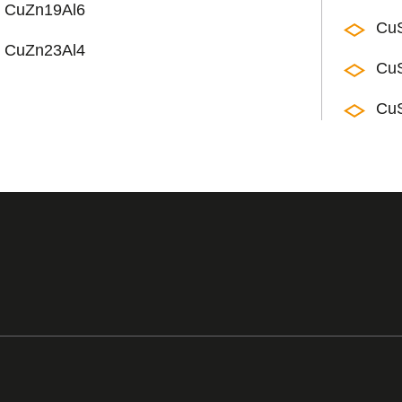
CuZn19Al6
Cu
CuZn23Al4
Cu
Cu