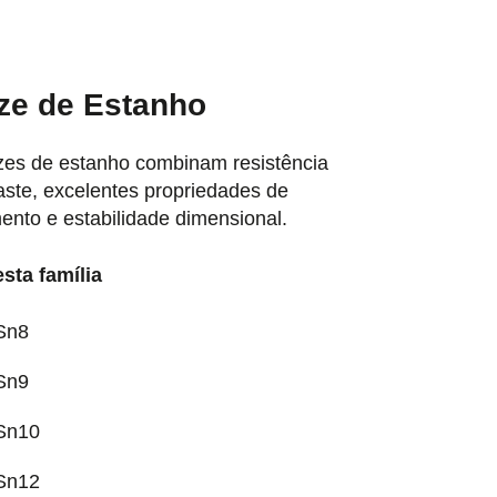
ze de Estanho
zes de estanho combinam resistência
ste, excelentes propriedades de
ento e estabilidade dimensional.
sta família
Sn8
Sn9
Sn10
Sn12