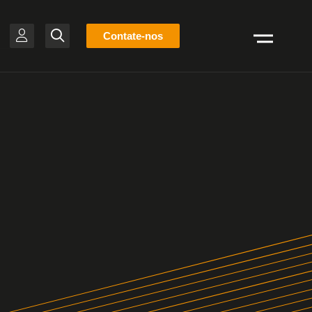
Lista
Contate-nos
Pesquisar
de
estoque
BR