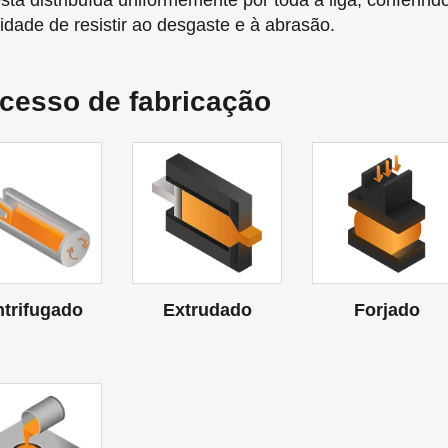
está distribuída uniformemente por toda a liga, conferi
idade de resistir ao desgaste e à abrasão.
cesso de fabricação
trifugado
Extrudado
Forjado