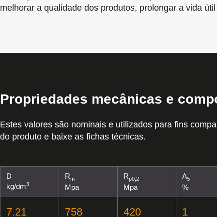
melhorar a qualidade dos produtos, prolongar a vida úti
Propriedades mecânicas e comp
Estes valores são nominais e utilizados para fins compa
do produto e baixe as fichas técnicas.
D
R
R
A
m
p0,2
5
3
kg/dm
Mpa
Mpa
%
7.21
758
420
1