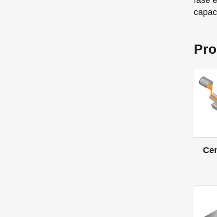
fase 
capac
Pro
Cen