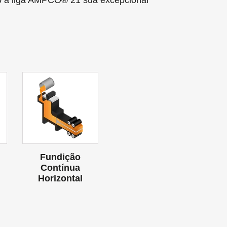
ndo a liga AMPCO® 21 sua excepcional
Fundição
Contínua
Horizontal