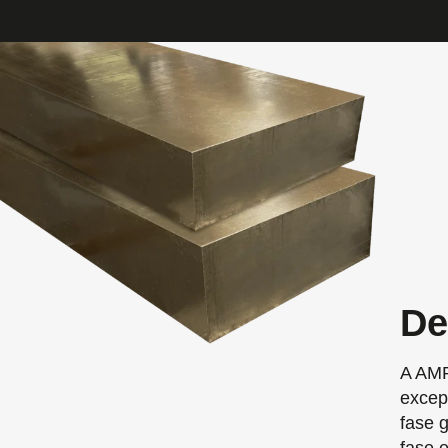
De
A AMP
excep
fase 