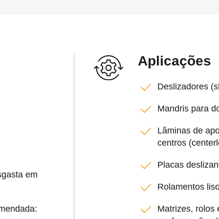
Aplicações
Deslizadores (s
Mandris para d
Lâminas de apo
centros (centerl
Placas deslizan
sgasta em
Rolamentos lis
omendada:
Matrizes, rolos