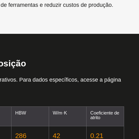
l de ferramentas e reduzir custos de produção.
osição
rativos. Para dados específicos, acesse a página
HBW
W/m·K
Coeficiente de
atrito
286
42
0.21