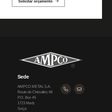
Solicitar orçamento
Sede
AMPCO METAL S.A.
Route de Chésalles 48
P.O. Box 45
1723 Marly
Suíça