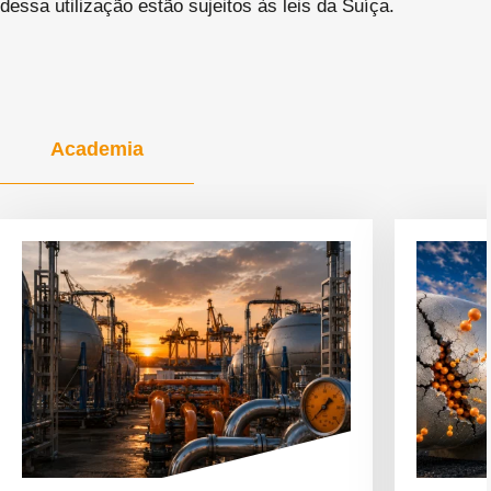
dessa utilização estão sujeitos às leis da Suíça.
Academia
Ver
Ver
artigo
artigo