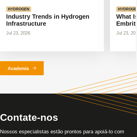
HYDROGEN
HYDROGE
Industry Trends in Hydrogen
What I
Infrastructure
Embrit
Jul 23, 2026
Jul 23, 20
Academia
Contate-nos
Nossos especialistas estão prontos para apoiá-lo com