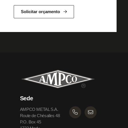
Solicitar orçamento
Sede
AMPCO METAL S.A.
Route de Chésalles 48
P.O. Box 45