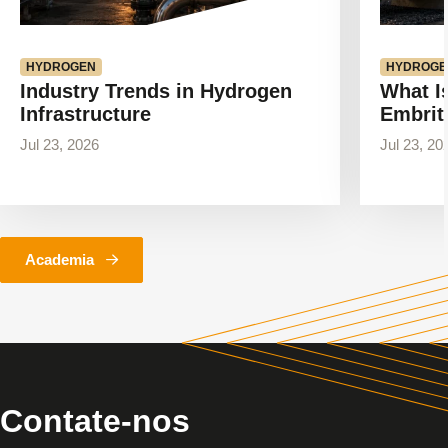
HYDROGEN
HYDROGE
Industry Trends in Hydrogen
What I
Infrastructure
Embrit
Jul 23, 2026
Jul 23, 20
Academia
Contate-nos