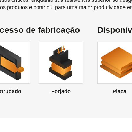
ssos críticos, enquanto sua resistência superior ao desg
dos produtos e contribui para uma maior produtividade e
cesso de fabricação
Disponí
xtrudado
Forjado
Placa