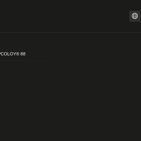
ZH
PT-
IT
COLOY® 88
FR
ES
EN
DE