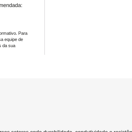
omendada:
formativo. Para
sa equipe de
s da sua