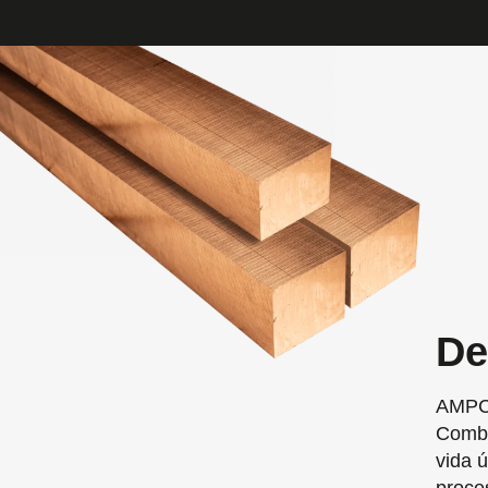
De
AMPCO
Combi
vida 