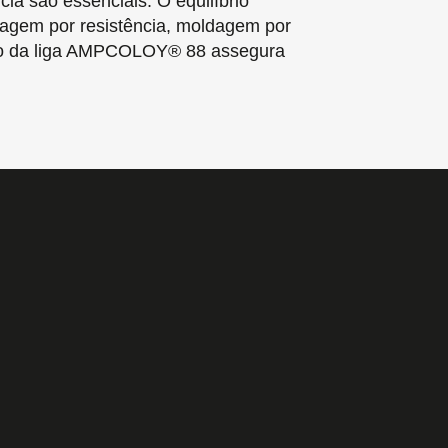
a são essenciais. O equilíbrio
ldagem por resistência, moldagem por
rosão da liga AMPCOLOY® 88 assegura