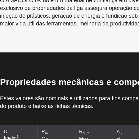
O AMPCOLOY® 88 é um material de confiança em diversos
exclusivo de propriedades da liga assegura operação co
injeção de plásticos, geração de energia e fundição s
maior vida útil das ferramentas, melhoria da produtivi
Propriedades mecânicas e comp
Estes valores são nominais e utilizados para fins compa
do produto e baixe as fichas técnicas.
D
R
R
A
m
p0,2
5
3
kg/dm
Mpa
Mpa
%