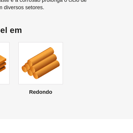
aste e à corrosão prolonga o ciclo de
m diversos setores.
vel em
Redondo