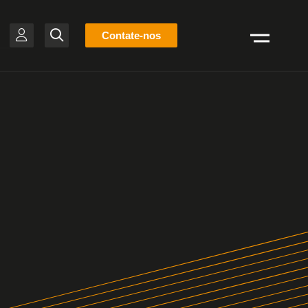
Lista
Contate-nos
Pesquisar
de
estoque
BR