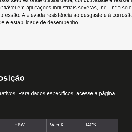
 setores onde durabilidade, condutividade e resistênci
nfiável em aplicações industriais severas, incluindo so
ob pressão. A elevada resistência ao desgaste e à cor
dade e estabilidade de desempenho.
osição
rativos. Para dados específicos, acesse a página
HBW
W/m·K
IACS