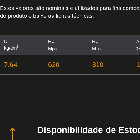
Estes valores são nominais e utilizados para fins compa
do produto e baixe as fichas técnicas.
D
R
R
A
m
p0,2
3
kg/dm
Mpa
Mpa
7.64
620
310
1
Disponibilidade de Esto