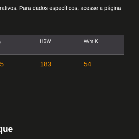
rativos. Para dados específicos, acesse a página
HBW
W/m·K
5
%
5
183
54
que