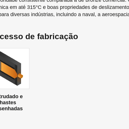
ioridade consistente comparada à de bronze comercial. C
ica em até 315°C e boas propriedades de deslizamento
para diversas indústrias, incluindo a naval, a aeroespaci
cesso de fabricação
trudado e
hastes
senhadas