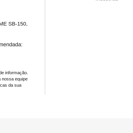
ME SB-150,
omendada:
de informação.
a nossa equipe
icas da sua