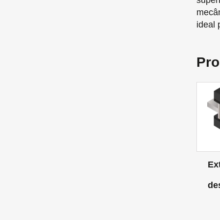
super
mecân
ideal 
Pro
Ex
de