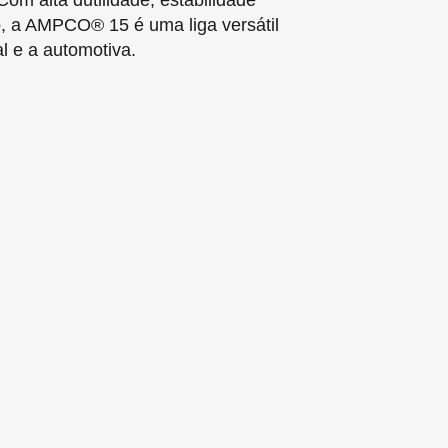
om alta dutilidade, estabilidade
, a AMPCO® 15 é uma liga versátil
al e a automotiva.