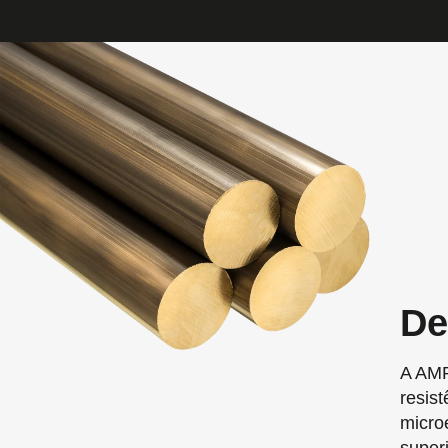
De
A AMP
resis
micro