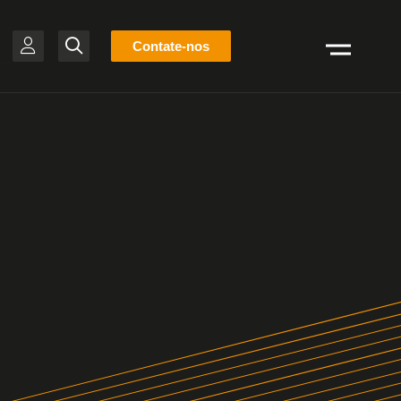
Lista
Contate-nos
Pesquisar
de
estoque
BR