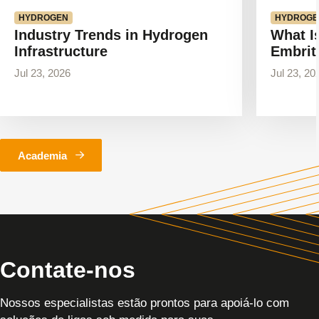
HYDROGEN
HYDROGE
Industry Trends in Hydrogen
What I
Infrastructure
Embrit
Jul 23, 2026
Jul 23, 20
Academia
Contate-nos
Nossos especialistas estão prontos para apoiá-lo com