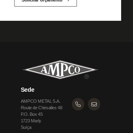
Sede
AMPCO METAL S.A.
Route de Chésalles 48
P.O. Box 45
1723 Marly
Suíça