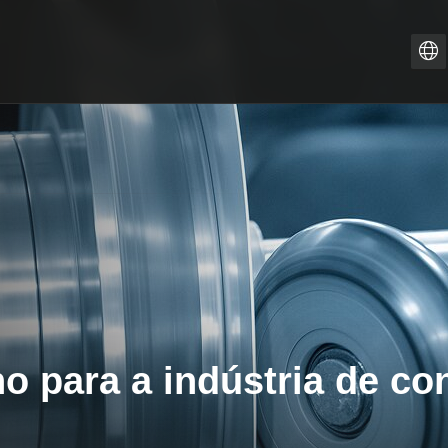
ZH
PT-
IT
FR
ES
EN
DE
o para a indústria de c