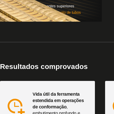
Products
Propriedades anti-engripantes superiores
Uso: Ferramentas para curvamento de tubos
Resultados comprovados
Vida útil da ferramenta
estendida em operações
de conformação
,
embutimento profundo e