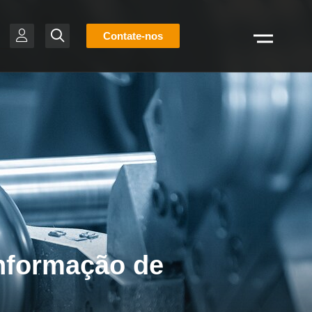
Lista
Contate-nos
Pesquisar
de
estoque
BR
onformação de