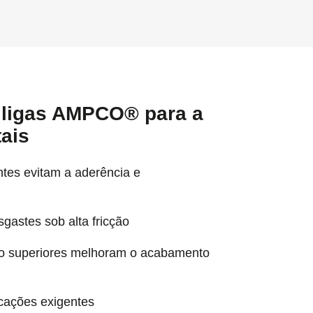
s ligas AMPCO® para a
ais
ntes evitam a aderência e
gastes sob alta fricção
to superiores melhoram o acabamento
icações exigentes