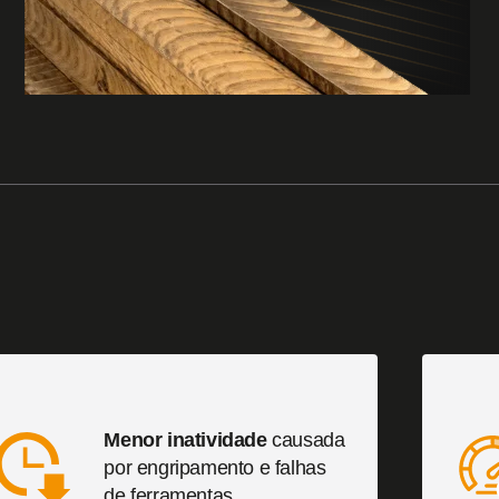
Products
Alta tenacidade e força
Uso: Ferramentas e rolos de conformação
Menor inatividade
causada
por engripamento e falhas
de ferramentas