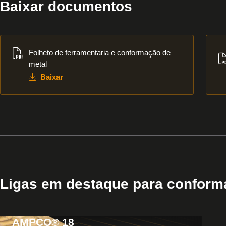
Baixar documentos
Baixar
Bai
Folheto de ferramentaria e conformação de
metal
Baixar
Ligas em destaque para conform
AMPCO® 18
View