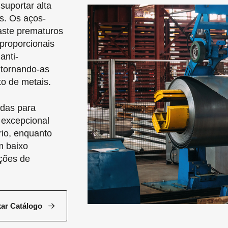
uportar alta
as. Os aços-
aste prematuros
proporcionais
anti-
 tornando-as
o de metais.
adas para
 excepcional
rio, enquanto
m baixo
ações de
xar Catálogo