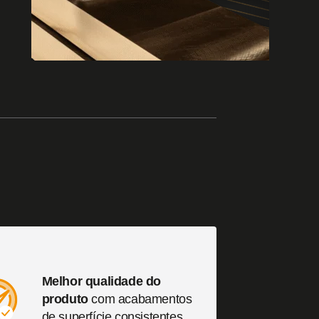
Products
Durabilidade extrema
Uso: Aplicações de conformação pesada
Melhor qualidade do
produto
com acabamentos
de superfície consistentes