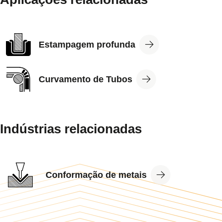
View
Estampagem profunda
Application
View
Curvamento de Tubos
Application
Indústrias relacionadas
View
Conformação de metais
Industry