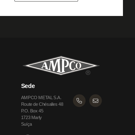
Sede
AMPCO METAL S.A.
Route de Chésalles 48
P.O. Box 45
1723 Marly
Suíça