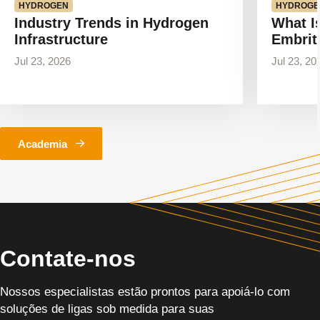
HYDROGEN
HYDROGE
Industry Trends in Hydrogen
What I
Infrastructure
Embrit
Jul 23, 2026
Jul 23, 20
Academia
Contate-nos
Nossos especialistas estão prontos para apoiá-lo com
soluções de ligas sob medida para suas