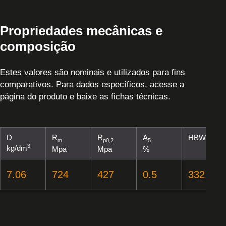
Propriedades mecânicas e
composição
Estes valores são nominais e utilizados para fins
comparativos. Para dados específicos, acesse a
página do produto e baixe as fichas técnicas.
D
R
R
A
HBW
m
p0,2
5
3
kg/dm
Mpa
Mpa
%
7.06
724
427
0.5
332