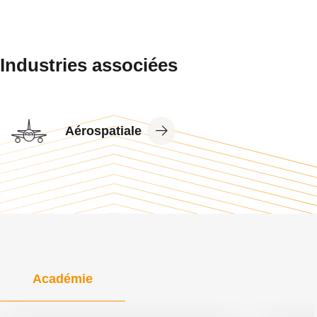
Industries associées
View
Aérospatiale
Industry
Académie