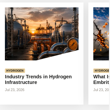
Voir
Voir
l'article
l'article
HYDROGEN
HYDROGE
Industry Trends in Hydrogen
What I
Infrastructure
Embrit
Jul 23, 2026
Jul 23, 20