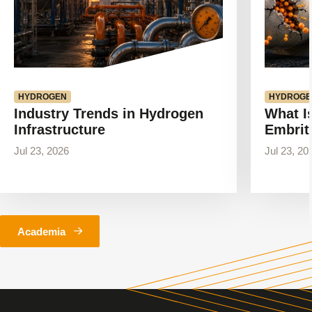
HYDROGEN
HYDROGE
Industry Trends in Hydrogen
What I
Infrastructure
Embrit
Jul 23, 2026
Jul 23, 20
Academia