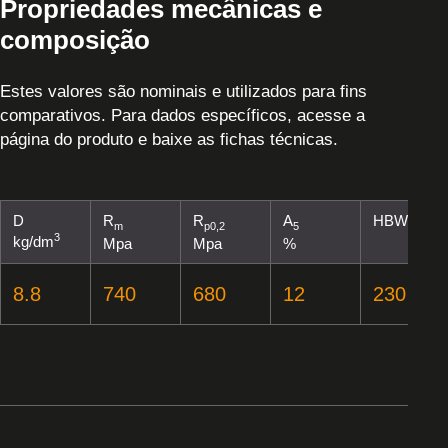
Propriedades mecânicas e
composição
Estes valores são nominais e utilizados para fins
comparativos. Para dados específicos, acesse a
página do produto e baixe as fichas técnicas.
D
R
R
A
HBW
m
p0,2
5
3
kg/dm
Mpa
Mpa
%
8.8
740
680
12
230