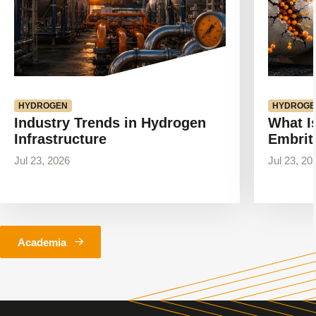
HYDROGEN
HYDROGE
Industry Trends in Hydrogen
What I
Infrastructure
Embrit
Jul 23, 2026
Jul 23, 20
Academia