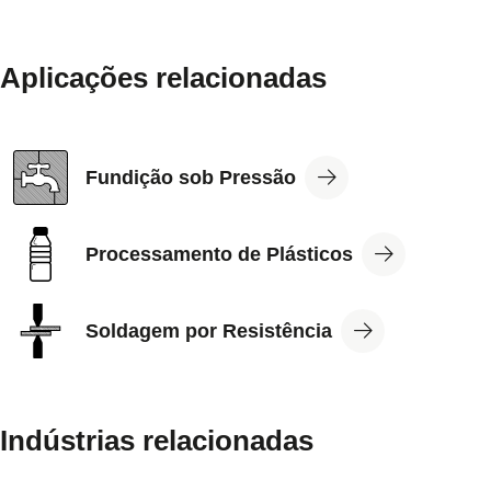
Aplicações relacionadas
View
Fundição sob Pressão
Application
View
Processamento de Plásticos
Application
View
Soldagem por Resistência
Application
Indústrias relacionadas