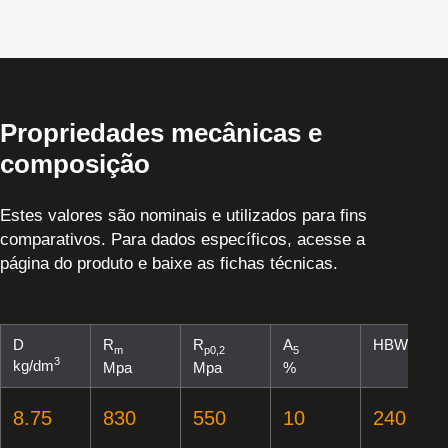
Propriedades mecânicas e
composição
Estes valores são nominais e utilizados para fins
comparativos. Para dados específicos, acesse a
página do produto e baixe as fichas técnicas.
D
R
R
A
HBW
m
p0,2
5
3
kg/dm
Mpa
Mpa
%
8.75
830
550
10
240