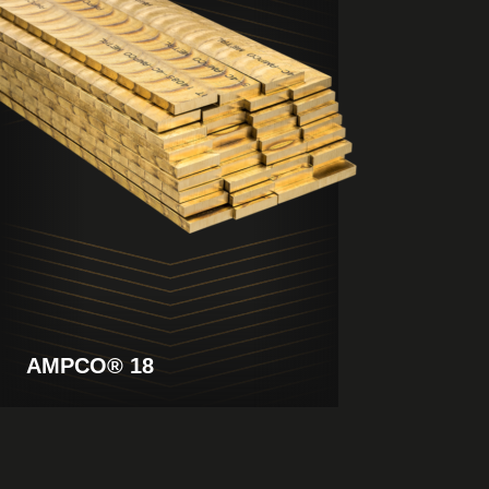
produto
AMPCO® 18