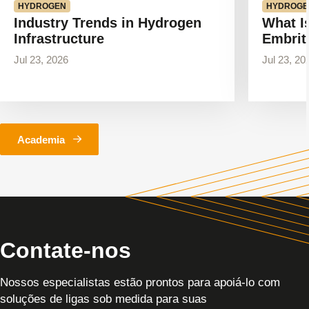
HYDROGEN
HYDROGE
Industry Trends in Hydrogen
What I
Infrastructure
Embrit
Jul 23, 2026
Jul 23, 20
Academia
Contate-nos
Nossos especialistas estão prontos para apoiá-lo com
soluções de ligas sob medida para suas