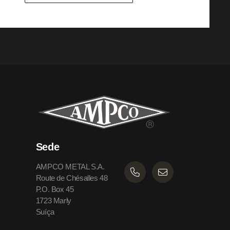
Sede
AMPCO METAL S.A.
Route de Chésalles 48
P.O. Box 45
1723 Marly
Suíça