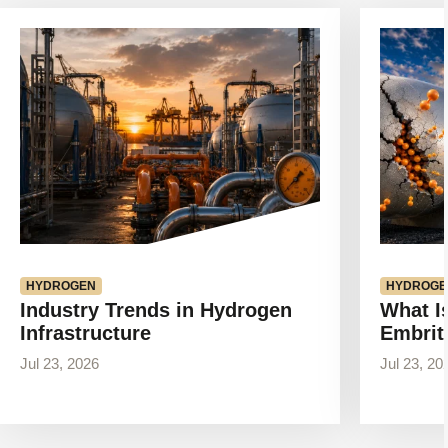
Ver
Ver
artigo
artigo
HYDROGEN
HYDROGE
Industry Trends in Hydrogen
What I
Infrastructure
Embrit
Jul 23, 2026
Jul 23, 20