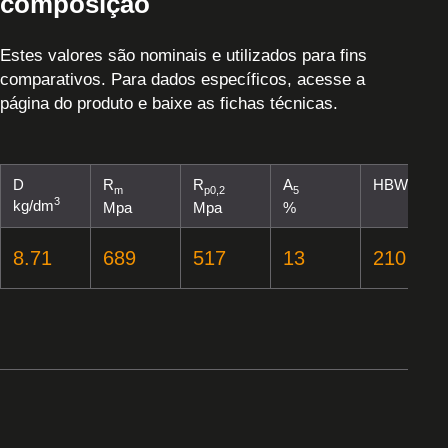
composição
Estes valores são nominais e utilizados para fins
comparativos. Para dados específicos, acesse a
página do produto e baixe as fichas técnicas.
D
R
R
A
HBW
m
p0,2
5
3
kg/dm
Mpa
Mpa
%
8.71
689
517
13
210