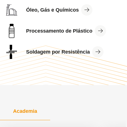
View
Óleo, Gás e Químicos
Industry
View
Processamento de Plástico
Industry
View
Soldagem por Resistência
Industry
Academia