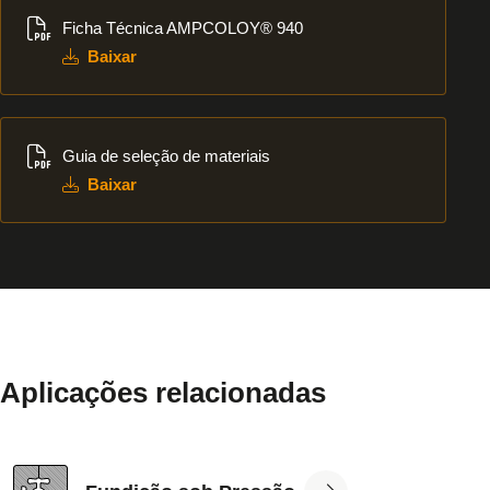
Baixar
Ficha Técnica AMPCOLOY® 940
Baixar
Baixar
Guia de seleção de materiais
Baixar
Aplicações relacionadas
View