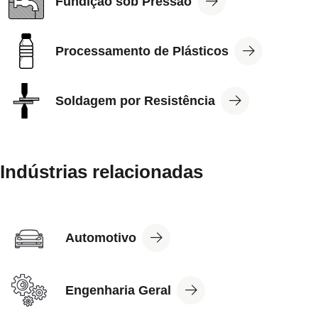
Fundição sob Pressão
Application
View
Processamento de Plásticos
Application
View
Soldagem por Resistência
Application
Indústrias relacionadas
View
Automotivo
Industry
View
Engenharia Geral
Industry