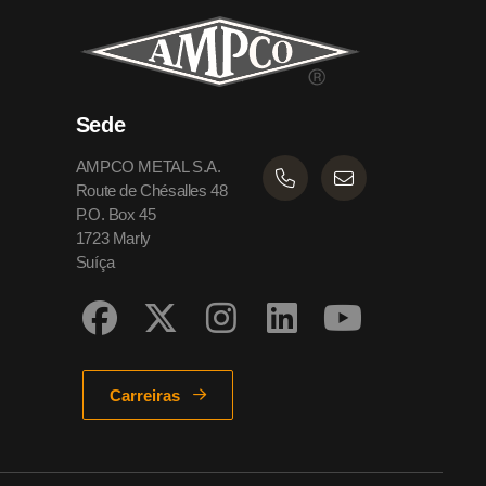
Sede
AMPCO METAL S.A.
Route de Chésalles 48
P.O. Box 45
1723 Marly
Suíça
Carreiras