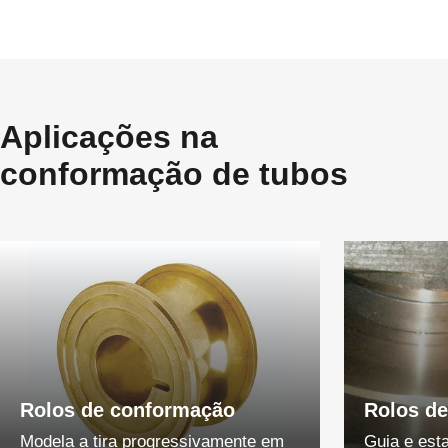
Aplicações na
conformação de tubos
Rolos de conformação
Rolos de
Modela a tira progressivamente em
Guia e esta