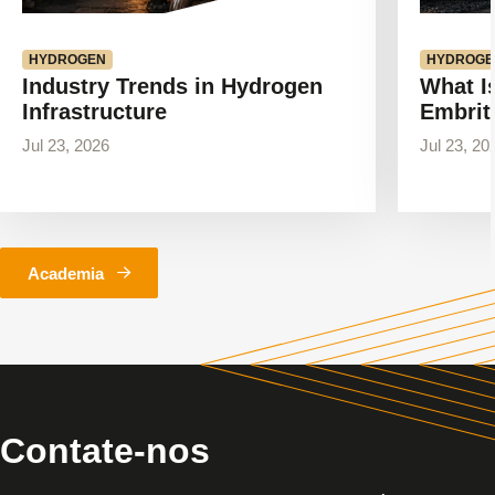
HYDROGEN
HYDROGE
Industry Trends in Hydrogen
What I
Infrastructure
Embrit
Jul 23, 2026
Jul 23, 20
Academia
Contate-nos