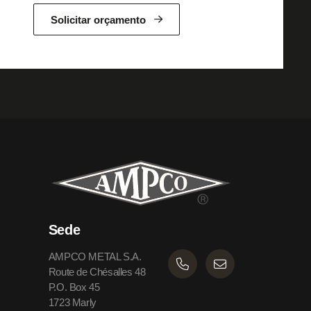
Solicitar orçamento
Sede
AMPCO METAL S.A.
Route de Chésalles 48
P.O. Box 45
1723 Marly