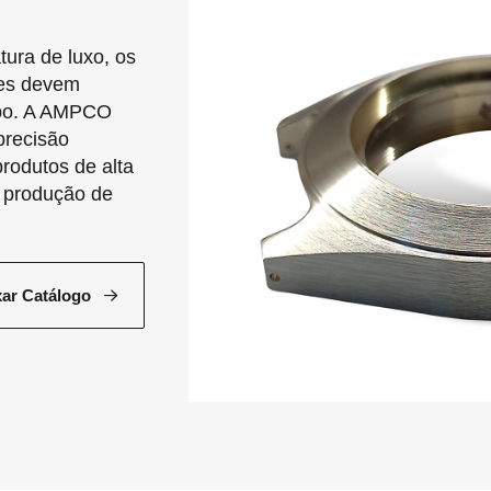
ura de luxo, os
les devem
empo. A AMPCO
precisão
rodutos de alta
u produção de
xar Catálogo