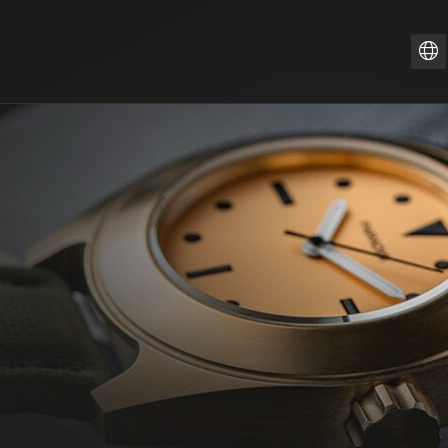
ZH
PT-
IT
FR
ES
EN
DE