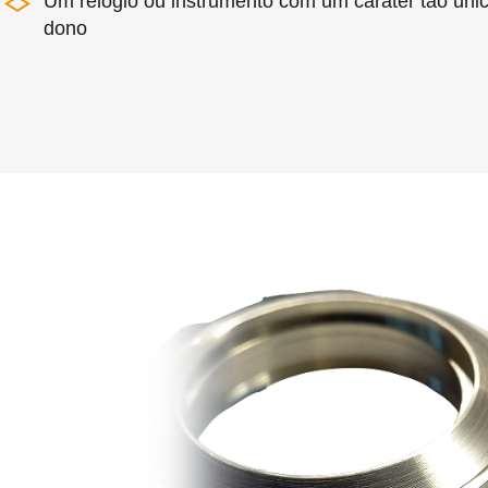
Um relógio ou instrumento com um caráter tão úni
dono