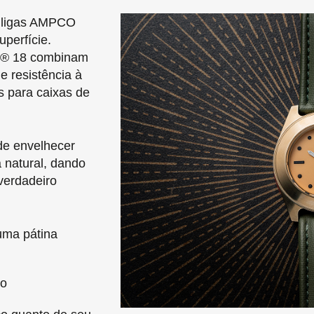
s ligas AMPCO
uperfície.
® 18
combinam
e resistência à
s para caixas de
de envelhecer
 natural
, dando
verdadeiro
uma pátina
io