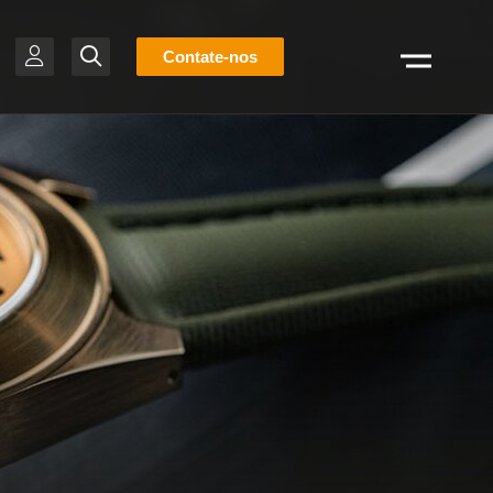
Lista
Contate-nos
Pesquisar
de
estoque
BR