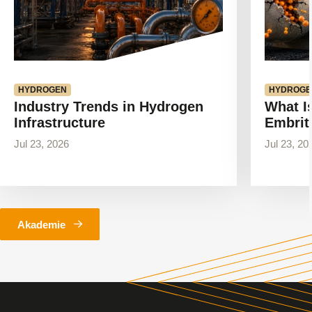
HYDROGEN
HYDROGE
Industry Trends in Hydrogen
What I
Infrastructure
Embrit
Jul 23, 2026
Jul 23, 20
Akademie