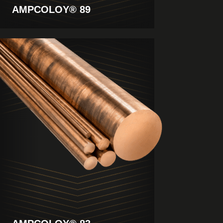
AMPCOLOY® 89
Produkt
anzeigen