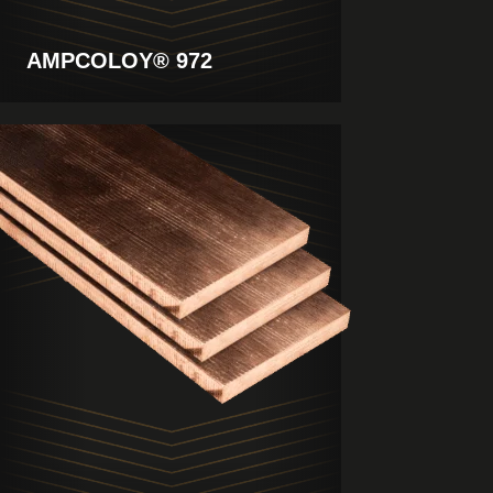
AMPCOLOY® 972
Produkt
anzeigen