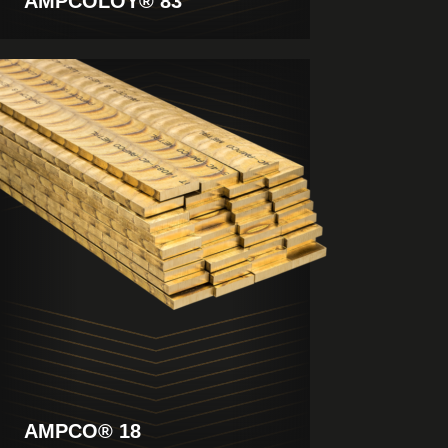
AMPCOLOY® 83
Produkt
anzeigen
AMPCO® 18