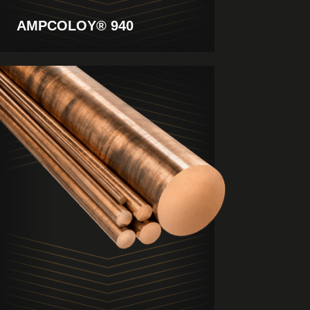
AMPCOLOY® 940
Produkt
anzeigen