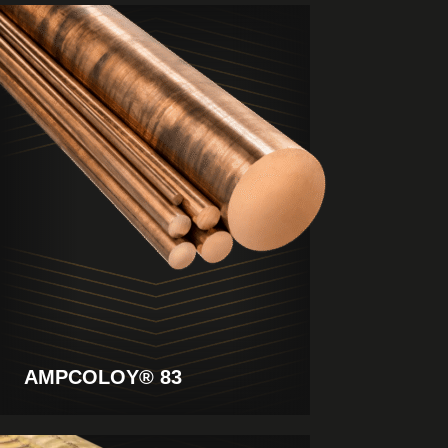
Visualizza
il
prodotto
AMPCOLOY® 83