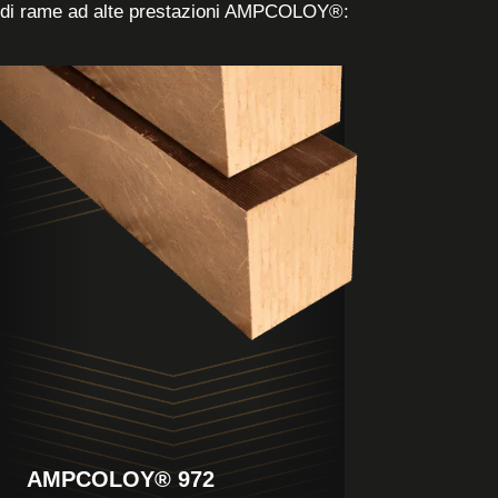
di rame ad alte prestazioni AMPCOLOY®:
Visualizza
il
prodotto
AMPCOLOY® 972