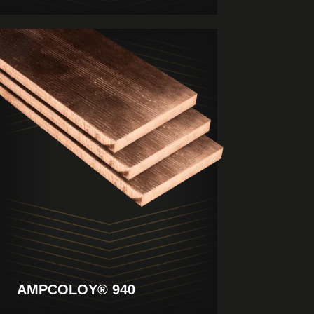
Visualizza
il
prodotto
AMPCOLOY® 940