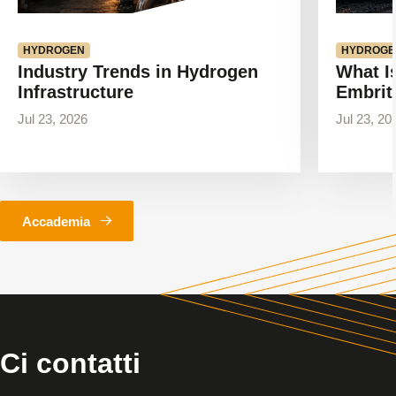
HYDROGEN
HYDROGE
Industry Trends in Hydrogen
What I
Infrastructure
Embrit
Jul 23, 2026
Jul 23, 20
Accademia
Ci contatti