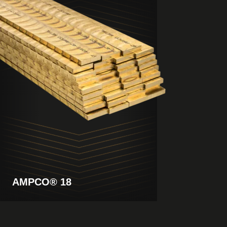
Visualizza
il
prodotto
AMPCO® 18