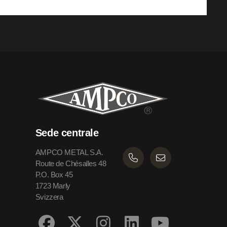
Sede centrale
AMPCO METAL S.A.
Route de Chésalles 48
P.O. Box 45
1723 Marly
Svizzera