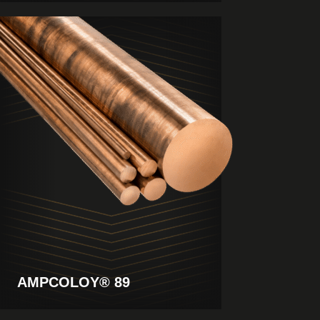
Visualizza
il
prodotto
AMPCOLOY® 89