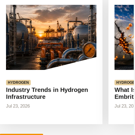
Ver
Ver
artículo
artículo
HYDROGEN
HYDROGE
Industry Trends in Hydrogen
What I
Infrastructure
Embrit
Jul 23, 2026
Jul 23, 20