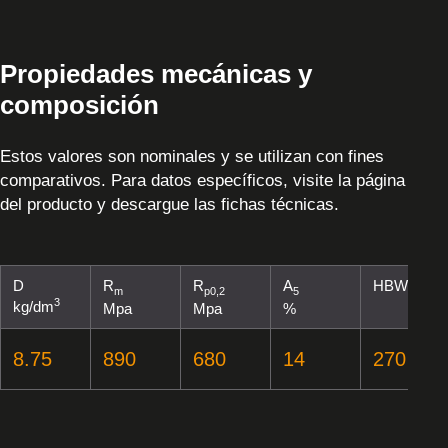
Propiedades mecánicas y
composición
Estos valores son nominales y se utilizan con fines
comparativos. Para datos específicos, visite la página
del producto y descargue las fichas técnicas.
D
R
R
A
HBW
m
p0,2
5
3
kg/dm
Mpa
Mpa
%
8.75
890
680
14
270