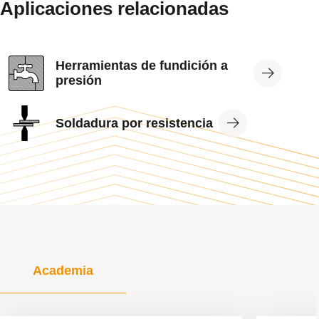
Aplicaciones relacionadas
View
Herramientas de fundición a
Application
presión
View
Soldadura por resistencia
Application
Academia