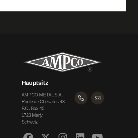
Hauptsitz
AMPCO METAL S.A.
Route de Chésalles 48
P.O. Box 45
1723 Marly
Schweiz