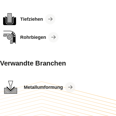
View
Tiefziehen
Application
View
Rohrbiegen
Application
Verwandte Branchen
View
Metallumformung
Industry