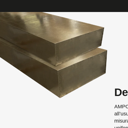
De
AMPCO
all’us
misura