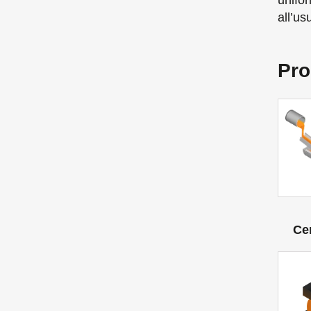
unifo
all’us
Pro
Ce