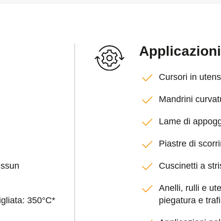
Applicazioni
Cursori in utens
Mandrini curvat
Lame di appoggi
Piastre di scorr
essun
Cuscinetti a st
Anelli, rulli e u
gliata: 350°C*
piegatura e trafi