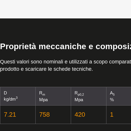
Proprietà meccaniche e composi
Questi valori sono nominali e utilizzati a scopo comparativ
prodotto e scaricare le schede tecniche.
D
R
R
A
m
p0,2
5
3
kg/dm
Mpa
Mpa
%
7.21
758
420
1