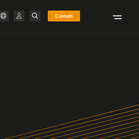
Elenco
Contatti
Cerca
stock
ZH
PT-BR
IT
FR
ES
EN
DE