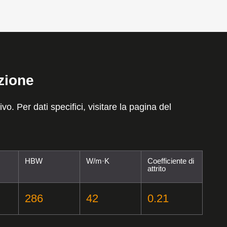
zione
o. Per dati specifici, visitare la pagina del
HBW
W/m·K
Coefficiente di
attrito
286
42
0.21