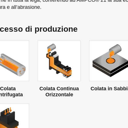
rme in tutta la lega, conferendo ad AMPCO® 21 la sua ecc
ura e all’abrasione.
cesso di produzione
Colata
Colata Continua
Colata in Sabb
ntrifugata
Orizzontale