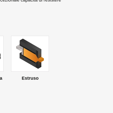
ezionale capacità di resistere
ia
Estruso