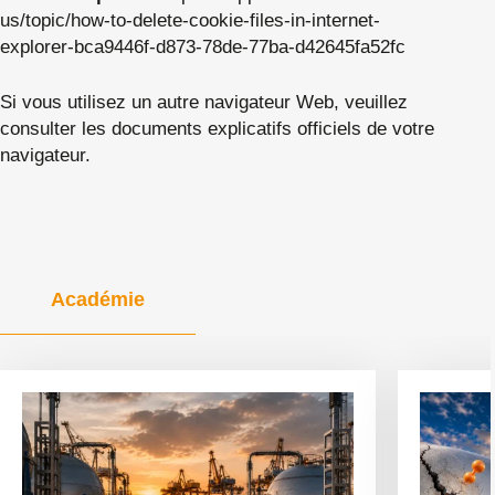
us/topic/how-to-delete-cookie-files-in-internet-
explorer-bca9446f-d873-78de-77ba-d42645fa52fc
Si vous utilisez un autre navigateur Web, veuillez
consulter les documents explicatifs officiels de votre
navigateur.
Académie
Voir
Voir
l'article
l'article