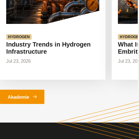
HYDROGEN
HYDROGE
Industry Trends in Hydrogen
What I
Infrastructure
Embrit
Jul 23, 2026
Jul 23, 20
Akademie