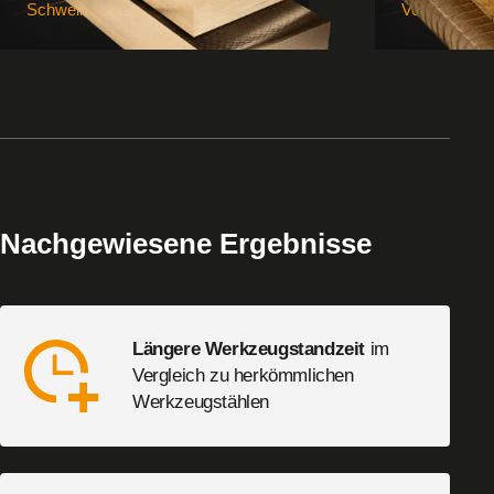
Schweißrollen, Kalibrierrollen
Verwendung:
Nachgewiesene Ergebnisse
Längere Werkzeugstandzeit
im
Vergleich zu herkömmlichen
Werkzeugstählen