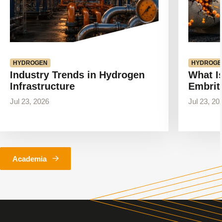
HYDROGEN
HYDROGE
Industry Trends in Hydrogen
What I
Infrastructure
Embrit
Jul 23, 2026
Jul 23, 20
Academia