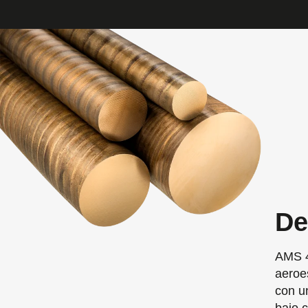
De
AMS 4
aeroe
con un