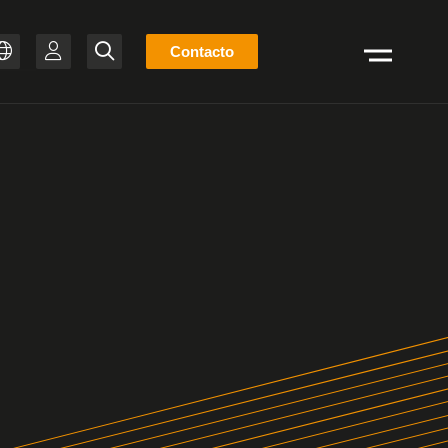
Lista
Contacto
Buscar
de
ZH
stock
T-BR
IT
FR
ES
EN
DE