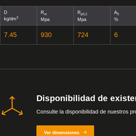
D
R
R
A
m
p0,2
5
3
kg/dm
Mpa
Mpa
%
7.45
930
724
6
Disponibilidad de exist
Consulte la disponibilidad de nuestros pr
Ver dimensiones