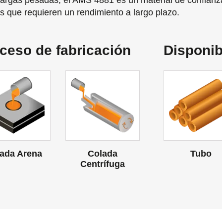
cargas pesadas, el AMS 4881 es un material de confian
os que requieren un rendimiento a largo plazo.
ceso de fabricación
Disponib
ada Arena
Colada
Tubo
Centrífuga