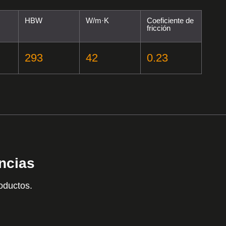
HBW
W/m·K
Coeficiente de
fricción
293
42
0.23
encias
oductos.