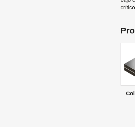
bajo 
crític
Pro
Col