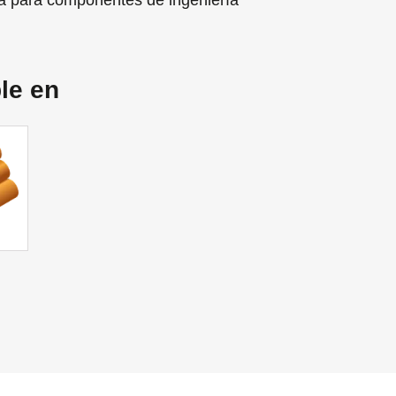
za para componentes de ingeniería
le en