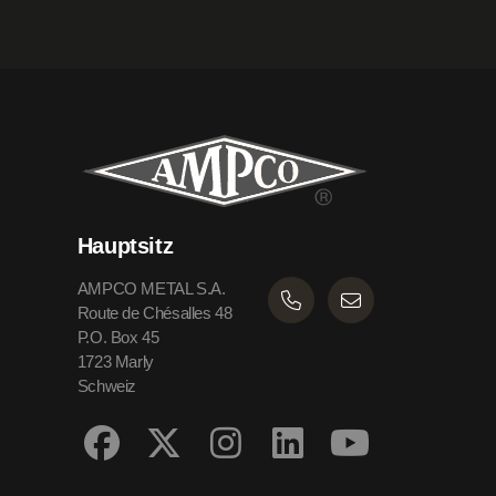
Hauptsitz
AMPCO METAL S.A.
Route de Chésalles 48
P.O. Box 45
1723 Marly
Schweiz