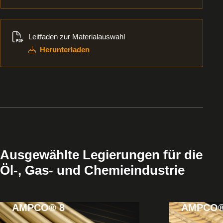
Herunterladen
Leitfaden zur Materialauswahl
Herunterladen
Ausgewählte Legierungen für die
Öl-, Gas- und Chemieindustrie
AMPCO® 8
AMPCO®
View
View
Korrosions- und
Verschleißfes