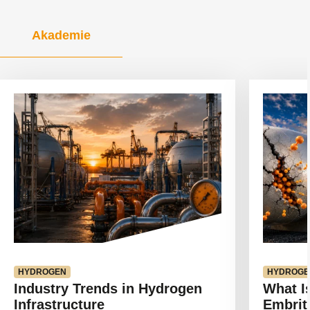
Akademie
Artikel
Artikel
anzeigen
anzeigen
HYDROGEN
HYDROGE
Industry Trends in Hydrogen
What I
Infrastructure
Embrit