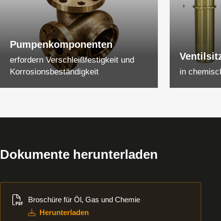
Pumpenkomponenten
Ventilsi
erfordern Verschleißfestigkeit und
Korrosionsbeständigkeit
in chemisc
Dokumente herunterladen
Herunterladen
Broschüre für Öl, Gas und Chemie
Herunterladen