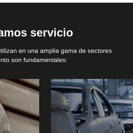
tamos servicio
tilizan en una amplia gama de sectores
iento son fundamentales:
Ver
sector
/
aplicación