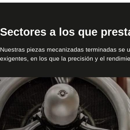
Sectores a los que pres
Nuestras piezas mecanizadas terminadas se u
exigentes, en los que la precisión y el rendim
Ver
sector
/
aplicación