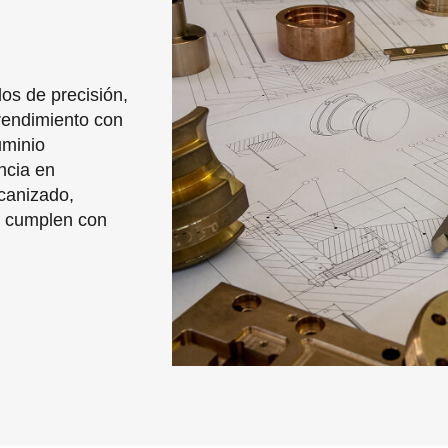
s de precisión,
rendimiento con
uminio
ncia en
canizado,
e cumplen con