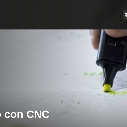
P
o con CNC