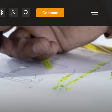
Lista
Contacto
Buscar
de
ZH
stock
T-BR
IT
FR
ES
EN
DE