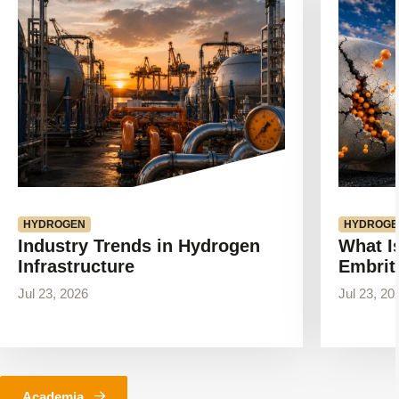
artículo
artículo
HYDROGEN
HYDROGE
Industry Trends in Hydrogen
What I
Infrastructure
Embrit
Jul 23, 2026
Jul 23, 20
Academia