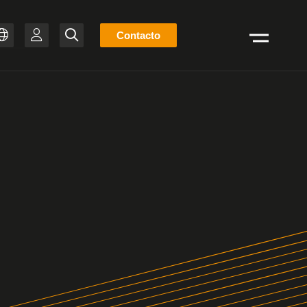
Lista
Contacto
Buscar
de
ZH
stock
T-BR
IT
FR
ES
EN
DE