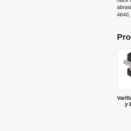
hace i
abras
4640,
Pro
Varil
y 