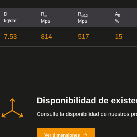
D
R
R
A
m
p0,2
5
3
kg/dm
Mpa
Mpa
%
7.53
814
517
15
Disponibilidad de exist
Consulte la disponibilidad de nuestros pr
Ver dimensiones