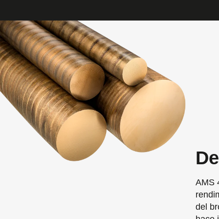
De
AMS 4
rendi
del b