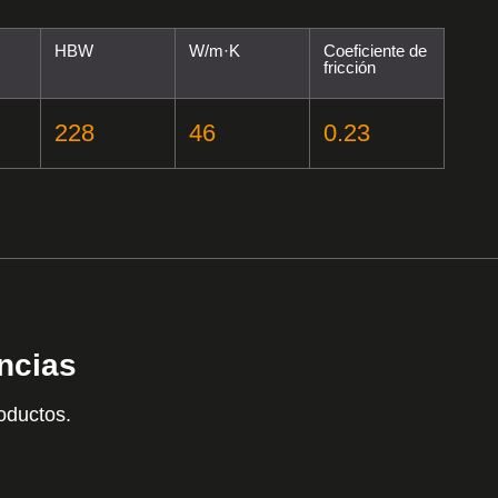
HBW
W/m·K
Coeficiente de
fricción
228
46
0.23
encias
oductos.