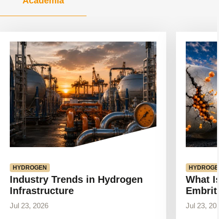
Academia
Ver
Ver
artículo
artículo
HYDROGEN
HYDROGE
Industry Trends in Hydrogen
What I
Infrastructure
Embrit
Jul 23, 2026
Jul 23, 20