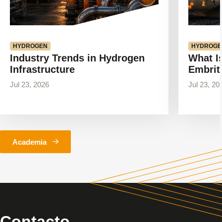
HYDROGEN
HYDROGE
Industry Trends in Hydrogen
What I
Infrastructure
Embrit
Jul 23, 2026
Jul 23, 20
Academia
Contacto