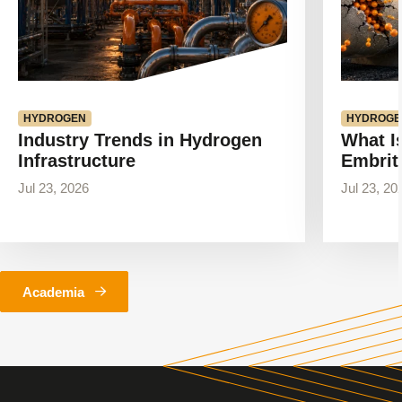
HYDROGEN
HYDROGE
Industry Trends in Hydrogen
What I
Infrastructure
Embrit
Jul 23, 2026
Jul 23, 20
Academia