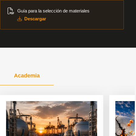
Descargar
Guía para la selección de materiales
Descargar
Academia
Ver
Ver
artículo
artículo