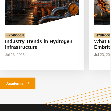
HYDROGEN
HYDROGE
Industry Trends in Hydrogen
What I
Infrastructure
Embrit
Jul 23, 2026
Jul 23, 20
Academia