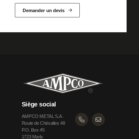
Demander un devis
Siège social
AMPCO METAL S.A.
Route de Chésalles 48
P.O. Box 45
1723 Marly