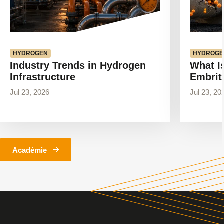
HYDROGEN
HYDROGE
Industry Trends in Hydrogen
What I
Infrastructure
Embrit
Jul 23, 2026
Jul 23, 20
Académie