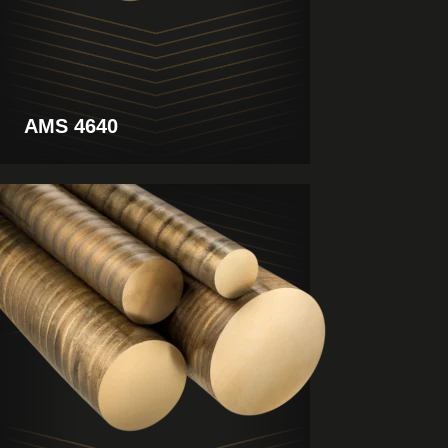
AMS 4640
Ver
producto