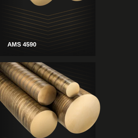
AMS 4590
Ver
producto