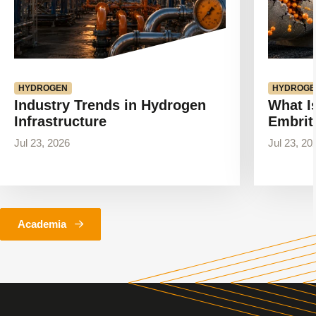
HYDROGEN
HYDROGE
Industry Trends in Hydrogen
What I
Infrastructure
Embrit
Jul 23, 2026
Jul 23, 20
Academia