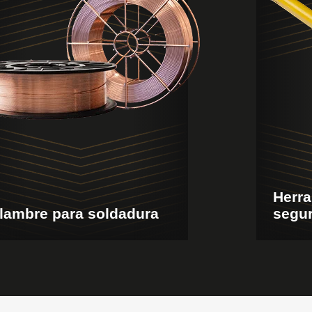
Herra
lambre para soldadura
segu