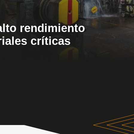
onente
ución mundial que garantizan calidad,