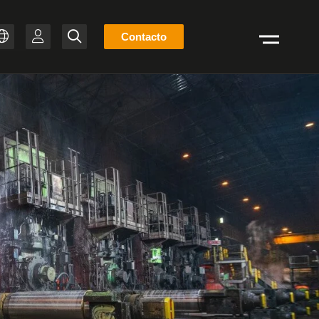
Lista
Contacto
Buscar
de
ZH
stock
T-BR
IT
FR
ES
EN
DE