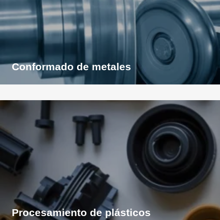
Conformado de metales
Ver
aplicación
Procesamiento de plásticos