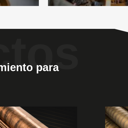
imiento para
w
View
ducts
Product