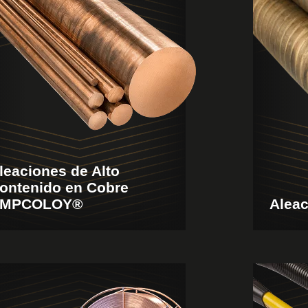
leaciones de Alto
ontenido en Cobre
MPCOLOY®
Alea
w
View
ducts
Product