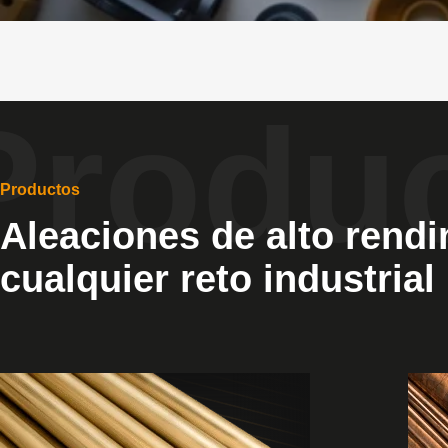
Productos
Aleaciones de alto rend
cualquier reto industrial
View
Vie
Products
Pro