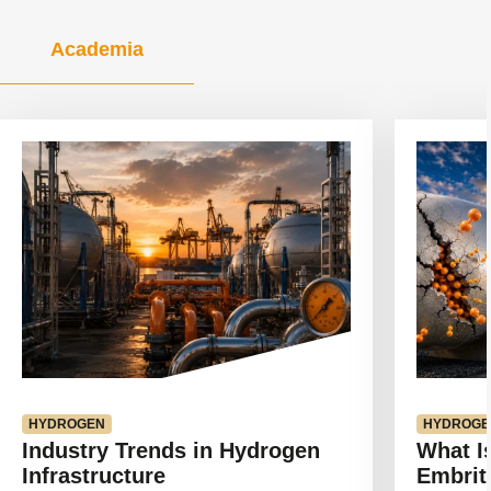
Academia
Ver
Ver
artículo
artículo
HYDROGEN
HYDROGE
Industry Trends in Hydrogen
What I
Infrastructure
Embrit