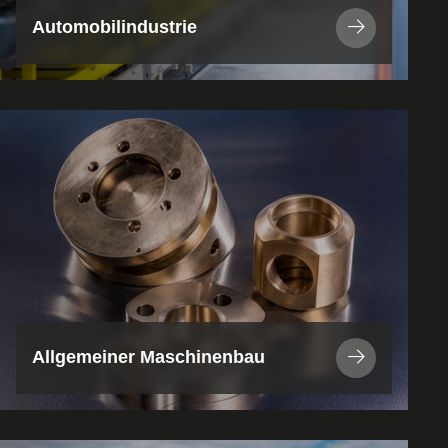
Automobilindustrie
Branche
/
Anwendung
anzeigen
Allgemeiner Maschinenbau