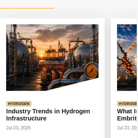
Artikel
Artikel
anzeigen
anzeigen
HYDROGEN
HYDROGE
Industry Trends in Hydrogen
What I
Infrastructure
Embrit
Jul 23, 2026
Jul 23, 20