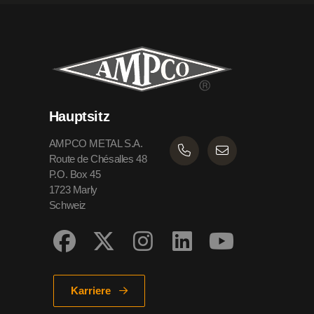
Hauptsitz
AMPCO METAL S.A.
Route de Chésalles 48
P.O. Box 45
1723 Marly
Schweiz
Karriere