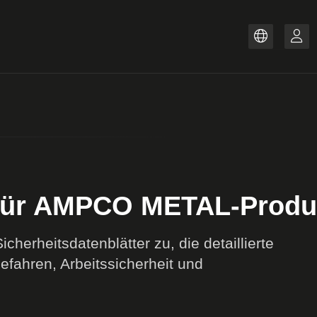
Lager
ZH
PT-BR
IT
FR
ES
EN
DE
r für AMPCO METAL-Produ
herheitsdatenblätter zu, die detaillierte
fahren, Arbeitssicherheit und