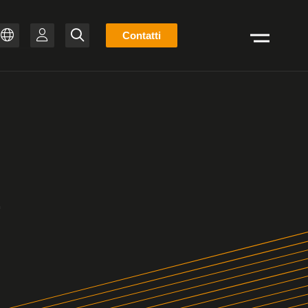
Elenco
Contatti
Cerca
stock
ZH
PT-BR
IT
FR
ES
EN
DE
L