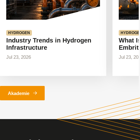
HYDROGEN
HYDROGE
Industry Trends in Hydrogen
What I
Infrastructure
Embrit
Jul 23, 2026
Jul 23, 20
Akademie