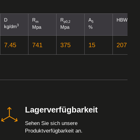
D
R
R
A
HBW
m
p0,2
5
3
kg/dm
Mpa
Mpa
%
7.45
741
375
15
207
Lagerverfügbarkeit
Sehen Sie sich unsere
Produktverfügbarkeit an.