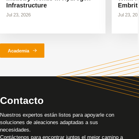
Infrastructure
Embrit
Jul 23, 2026
Jul 23, 20
Academia
Contacto
Nuestros expertos están listos para apoyarle con
soluciones de aleaciones adaptadas a sus
necesidades.
Contáctenos para encontrar juntos el mejor camino a