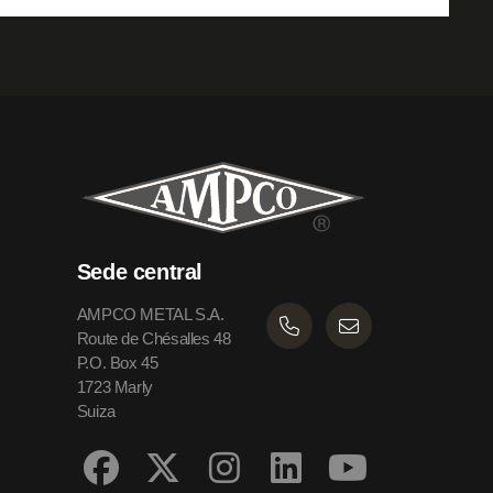
Sede central
AMPCO METAL S.A.
Route de Chésalles 48
P.O. Box 45
1723 Marly
Suiza