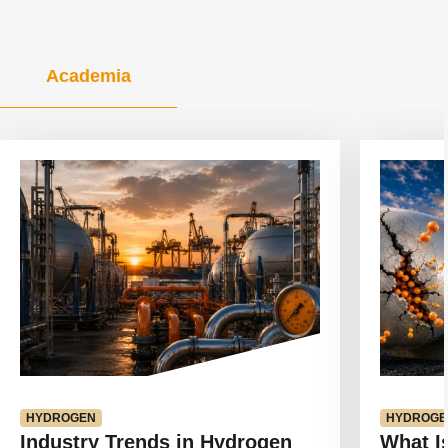
Academia
Ver
Ver
artículo
artículo
HYDROGEN
HYDROGE
Industry Trends in Hydrogen
What I