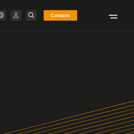
Lista
Contacto
Buscar
de
ZH
stock
T-BR
IT
FR
ES
EN
DE