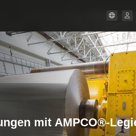
Lager
ZH
PT-BR
IT
FR
ES
EN
DE
dungen mit AMPCO®-Legi