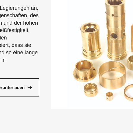
Legierungen an,
igenschaften, des
on und der hohen
ißfestigkeit,
len
ert, dass sie
d so eine lange
 in
runterladen