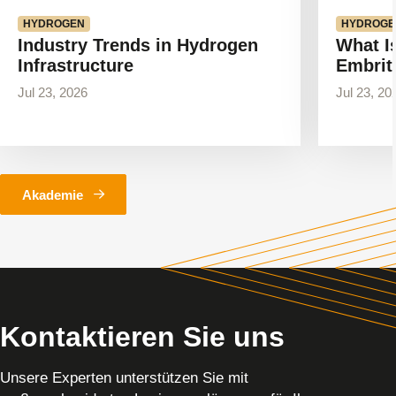
HYDROGEN
HYDROGE
Industry Trends in Hydrogen
What I
Infrastructure
Embrit
Jul 23, 2026
Jul 23, 20
Akademie
Kontaktieren Sie uns
Unsere Experten unterstützen Sie mit