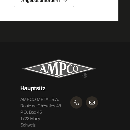
Angebot anfordern
Hauptsitz
AMPCO METAL S.A.
Route de Chésalles 48
P.O. Box 45
1723 Marly
Schweiz