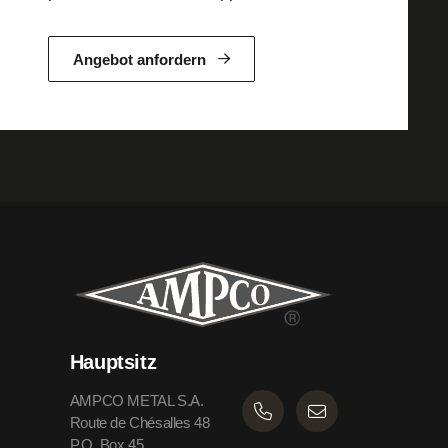
Angebot anfordern
Hauptsitz
AMPCO METAL S.A.
Route de Chésalles 48
P.O. Box 45