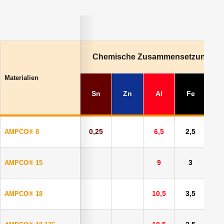
Chemische Zusammensetzung % (
Materialien
Sn
Zn
Al
Fe
N
0,25
6,5
2,5
AMPCO® 8
9
3
AMPCO® 15
10,5
3,5
AMPCO® 18