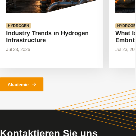
HYDROGEN
HYDROGE
Industry Trends in Hydrogen
What I
Infrastructure
Embrit
Jul 23, 2026
Jul 23, 20
Akademie
Kontaktieren Sie uns