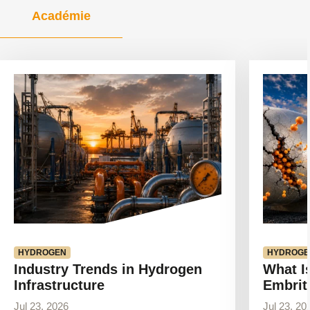
Académie
Voir
Voir
l'article
l'article
HYDROGEN
HYDROGE
Industry Trends in Hydrogen
What I
Infrastructure
Embrit
Jul 23, 2026
Jul 23, 20