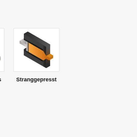
s
Stranggepresst