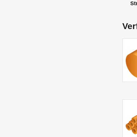
St
Ver