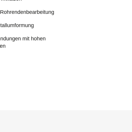
 Rohrendenbearbeitung
etallumformung
endungen mit hohen
gen