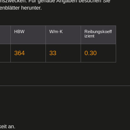
ichszwecken. Für genaue Angaben besuchen Sie
enblätter herunter.
HBW
W/m·K
Reibungskoeff
izient
364
33
0.30
eit an.