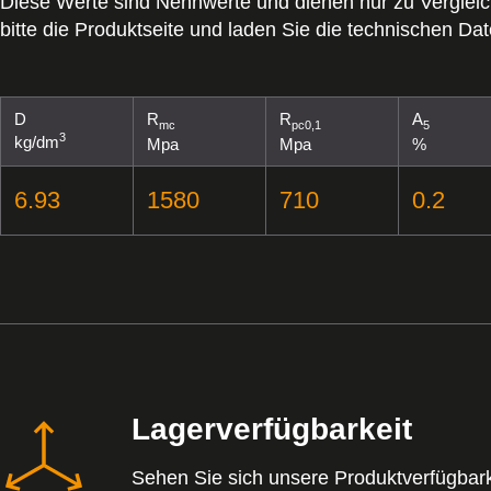
Diese Werte sind Nennwerte und dienen nur zu Vergle
bitte die Produktseite und laden Sie die technischen Dat
D
R
R
A
mc
pc0,1
5
3
kg/dm
Mpa
Mpa
%
6.93
1580
710
0.2
Lagerverfügbarkeit
Sehen Sie sich unsere Produktverfügbark